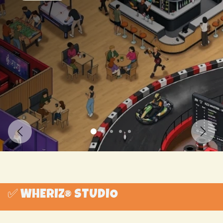
Précédent
Suiva
✅ WHERIZ® STUDIO