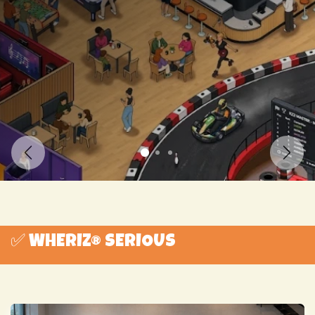
Précédent
Suiva
✅ WHERIZ® SERIOUS