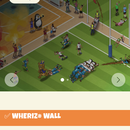
Précédent
Suiva
✅ WHERIZ® WALL