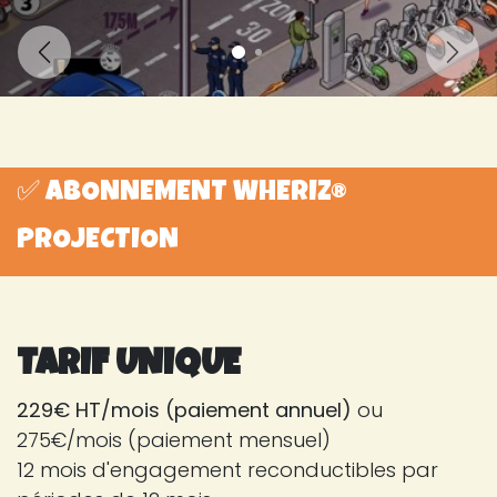
Précédent
Suiva
✅ ABONNEMENT WHERIZ®
PROJECTION
TARIF UNIQUE
229€ HT/mois (paiement annuel)
ou
275€/mois (paiement mensuel)
12 mois d'engagement reconductibles par