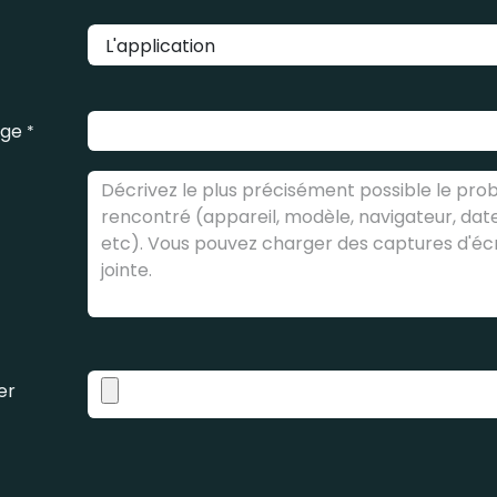
age
*
er