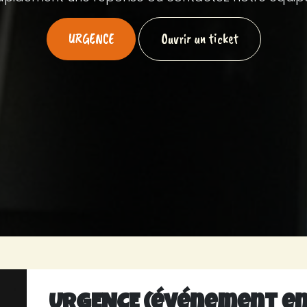
URGENCE
Ouvrir un ticket
URGENCE (événement en