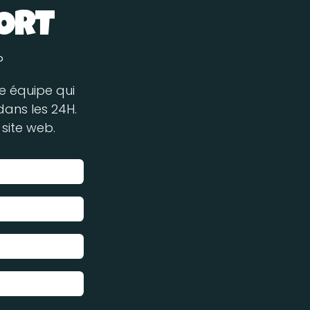
PORT
?
re équipe qui
ans les 24H.
site web.