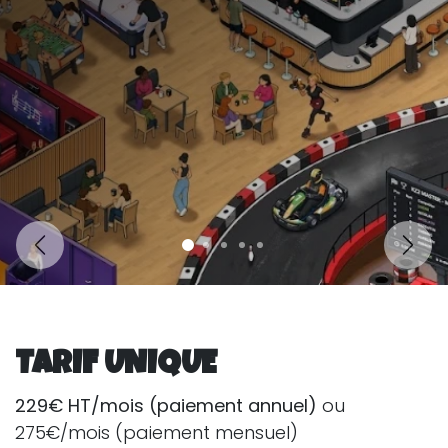
Précédent
Suiva
TARIF UNIQUE
229€ HT/mois (paiement annuel)
ou
275€/mois (paiement mensuel)