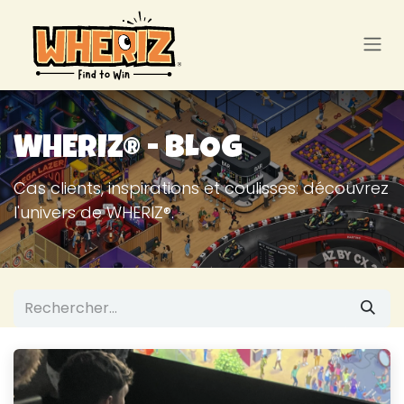
Se rendre au contenu
WHERIZ® - BLOG
Cas clients, inspirations et coulisses: découvrez
l'univers de WHERIZ®.